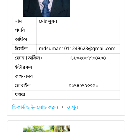
নাম
মোঃ সুমন
পদবি
অফিস
ইমেইল
mdsuman1011249623
@gmail.com
ফোন (অফিস)
+৮৮০২৩৩৭৭৩৪২০৪
ইন্টারকম
কক্ষ নম্বর
মোবাইল
০১৭৪২৭২০০০১
ফ্যাক্স
ভিকার্ড ডাউনলোড করুন
•
দেখুন