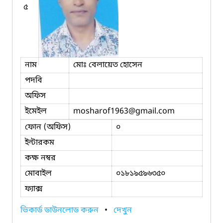
৫
নাম
মোঃ বেলায়েত হোসেন
পদবি
অফিস
ইমেইল
mosharof1963
@gmail.com
ফোন (অফিস)
০
ইন্টারকম
কক্ষ নম্বর
মোবাইল
০১৮১৯৫৯৬৩৫০
ফ্যাক্স
ভিকার্ড ডাউনলোড করুন
•
দেখুন