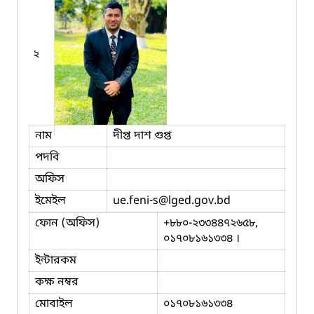
২
নাম
দীপ্ত দাশ গুপ্ত
পদবি
অফিস
ইমেইল
ue.feni-s
@lged.gov.bd
ফোন (অফিস)
+৮৮০-২৩৩৪৪৭২৬৫৮,
০১৭০৮১৬১৩৩৪ ।
ইন্টারকম
কক্ষ নম্বর
মোবাইল
০১৭০৮১৬১৩৩৪