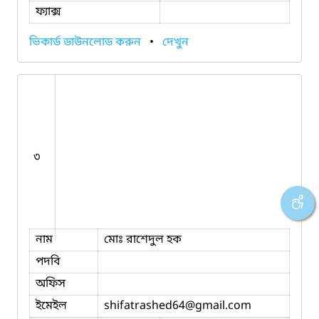
ফ্যাক্স
ভিকার্ড ডাউনলোড করুন
•
দেখুন
৩
নাম
মোঃ রাশেদুল হক
পদবি
অফিস
ইমেইল
shifatrashed64
@gmail.com