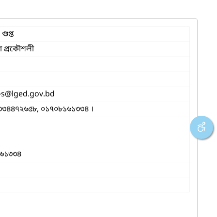
 গুপ্ত
 প্রকৌশলী
-s
@lged.gov.bd
৩৩৪৪৭২৬৫৮, ০১৭০৮১৬১৩৩৪ ।
৬১৩৩৪