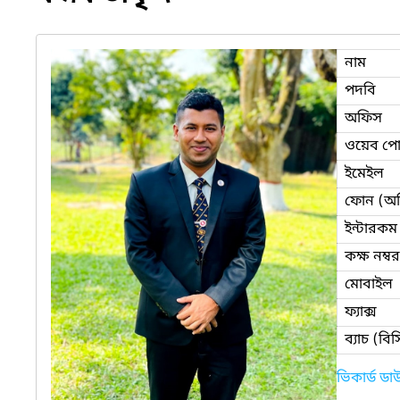
নাম
পদবি
অফিস
ওয়েব পোর
ইমেইল
ফোন (অ
ইন্টারকম
কক্ষ নম্বর
মোবাইল
ফ্যাক্স
ব্যাচ (ব
ভিকার্ড ড