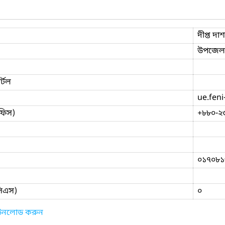
দীপ্ত দাশ
উপজেলা
্টল
ue.feni
ফিস)
+৮৮০-২
০১৭০৮১
িসিএস)
০
াউনলোড করুন